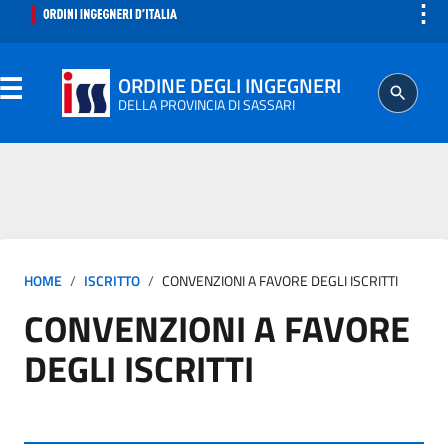
⋮
ORDINE DEGLI INGEGNERI
DELLA PROVINCIA DI SASSARI
ORDINE
SEGRETERIA
HOME
ISCRITTO
CONVENZIONI A FAVORE DEGLI ISCRITTI
CONVENZIONI A FAVORE
PROFESSIONE
DEGLI ISCRITTI
AGGIORNAMENTO PROFESSIONALE