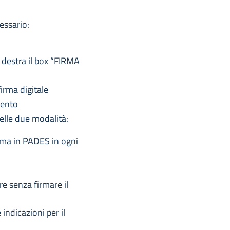
essario:
la destra il box “FIRMA
irma digitale
mento
elle due modalità:
irma in PADES in ogni
e senza firmare il
indicazioni per il