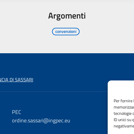
Argomenti
convenzioni
CIA DI SASSARI
Per fornire 
memorizzare
PEC
e
tecnologie 
ordine.sassari@ingpec.eu
ID unici su 
in
negativamen