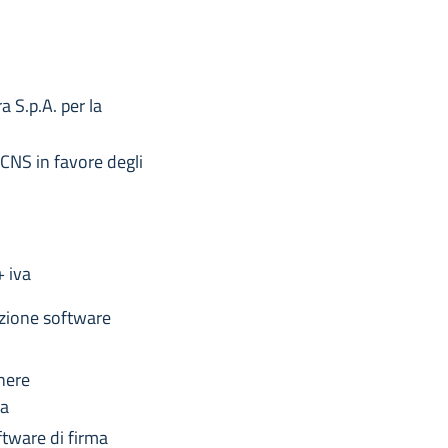
 S.p.A. per la
 CNS in favore degli
 iva
azione software
gnere
va
ftware di firma