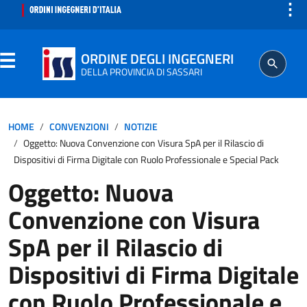
⋮
ORDINE DEGLI INGEGNERI
DELLA PROVINCIA DI SASSARI
ORDINE
HOME
CONVENZIONI
NOTIZIE
Oggetto: Nuova Convenzione con Visura SpA per il Rilascio di
SEGRETERIA
Dispositivi di Firma Digitale con Ruolo Professionale e Special Pack
Oggetto: Nuova
Convenzione con Visura
PROFESSIONE
SpA per il Rilascio di
Dispositivi di Firma Digitale
AGGIORNAMENTO PROFESSIONALE
con Ruolo Professionale e