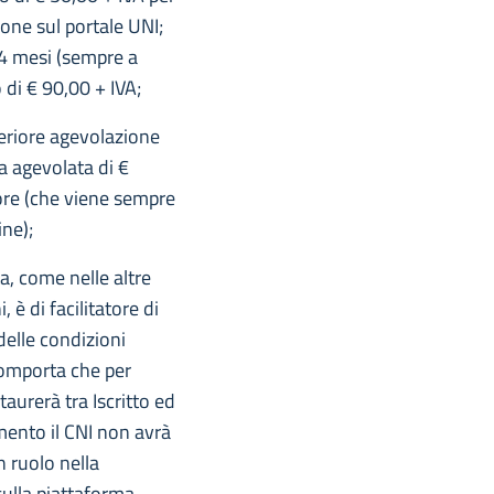
ione sul portale UNI;
24 mesi (sempre a
 di € 90,00 + IVA;
teriore agevolazione
a agevolata di €
tore (che viene sempre
ine);
ta, come nelle altre
 è di facilitatore di
delle condizioni
comporta che per
taurerà tra Iscritto ed
mento il CNI non avrà
 ruolo nella
sulla piattaforma