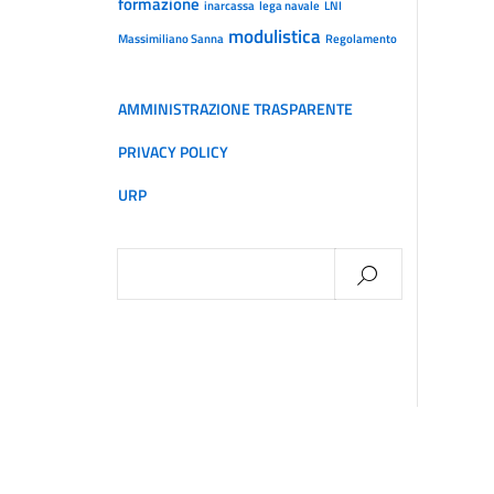
formazione
inarcassa
lega navale
LNI
modulistica
Massimiliano Sanna
Regolamento
AMMINISTRAZIONE TRASPARENTE
PRIVACY POLICY
URP
Ricerca
per: