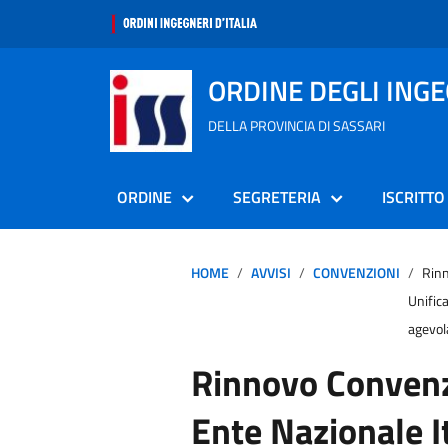
ORDINE DEGLI ING
DELLA PROVINCIA DI SASSARI
ORDINE
SEGRETERIA
ISCRITTO
HOME
AVVISI
CONVENZIONI
Rinn
Unific
agevol
Rinnovo Conven
Ente Nazionale I