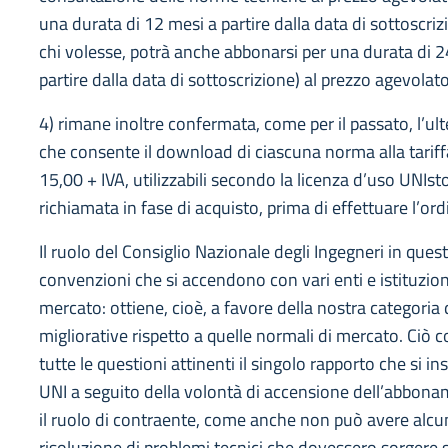
una durata di 12 mesi a partire dalla data di sottoscriz
chi volesse, potrà anche abbonarsi per una durata di 
partire dalla data di sottoscrizione) al prezzo agevolato
4) rimane inoltre confermata, come per il passato, l’ul
che consente il download di ciascuna norma alla tariff
15,00 + IVA, utilizzabili secondo la licenza d’uso UNIs
richiamata in fase di acquisto, prima di effettuare l’ord
Il ruolo del Consiglio Nazionale degli Ingegneri in ques
convenzioni che si accendono con vari enti e istituzioni,
mercato: ottiene, cioè, a favore della nostra categoria 
migliorative rispetto a quelle normali di mercato. Ciò 
tutte le questioni attinenti il singolo rapporto che si ins
UNI a seguito della volontà di accensione dell’abbona
il ruolo di contraente, come anche non può avere alcun
risoluzione di problemi tecnici che dovessero sorgere 