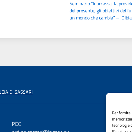
Seminario “Inarcassa, la previde
del presente, gli obiettivi del f
un mondo che cambia” – Olbia
CIA DI SASSARI
Per fornire 
memorizzare
PEC
e
tecnologie 
ID unici su 