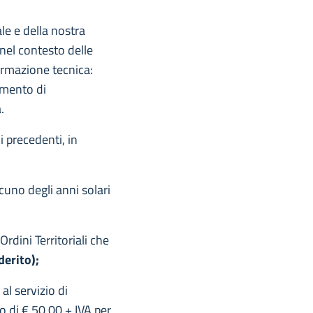
le e della nostra
 nel contesto delle
normazione tecnica:
emento di
.
i precedenti, in
uno degli anni solari
Ordini Territoriali che
derito);
al servizio di
 di € 50,00 + IVA per